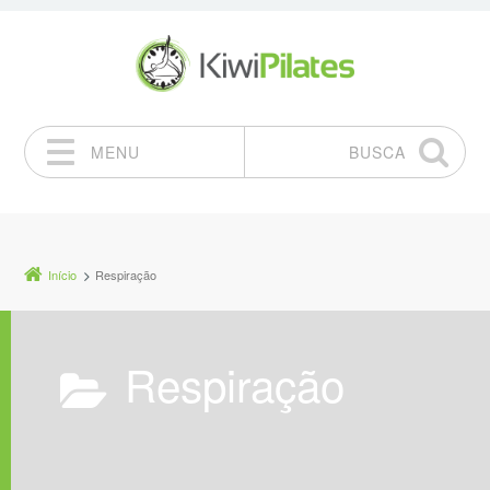
MENU
BUSCA
Pular para o conteúdo
Início
Respiração
Respiração