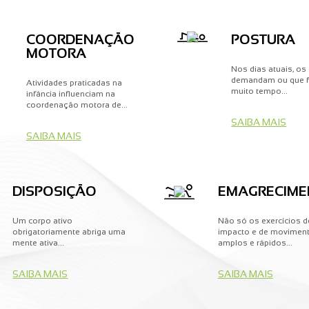
COORDENAÇÃO
POSTURA
MOTORA
Nos dias atuais, o
demandam ou que 
Atividades praticadas na
muito tempo...
infância influenciam na
coordenação motora de...
SAIBA MAIS
SAIBA MAIS
DISPOSIÇÃO
EMAGRECIME
Um corpo ativo
Não só os exercícios d
obrigatoriamente abriga uma
impacto e de movimen
mente ativa...
amplos e rápidos...
SAIBA MAIS
SAIBA MAIS