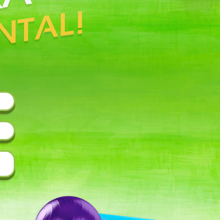
RA
NTAL!