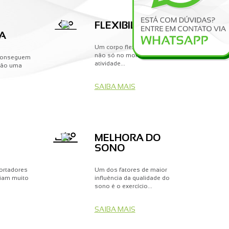
FLEXIBILIDADE
A
Um corpo flexível é importante
não só no momento de uma
 conseguem
atividade...
isão uma
SAIBA MAIS
MELHORA DO
SONO
portadores
Um dos fatores de maior
iam muito
influência da qualidade do
sono é o exercício...
SAIBA MAIS