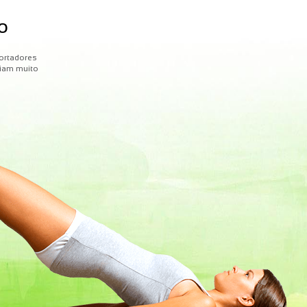
O
portadores
iam muito