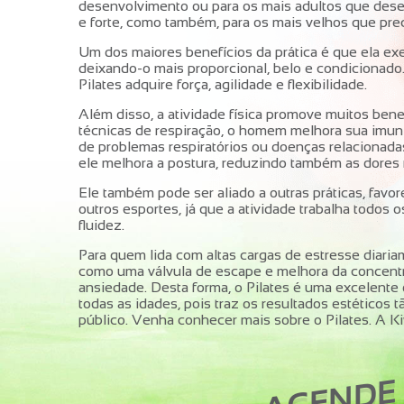
desenvolvimento ou para os mais adultos que dese
e forte, como também, para os mais velhos que pre
Um dos maiores benefícios da prática é que ela exe
deixando-o mais proporcional, belo e condicionad
Pilates adquire força, agilidade e flexibilidade.
Além disso, a atividade física promove muitos bene
técnicas de respiração, o homem melhora sua imun
de problemas respiratórios ou doenças relacionad
ele melhora a postura, reduzindo também as dores 
Ele também pode ser aliado a outras práticas, fa
outros esportes, já que a atividade trabalha todos
fluidez.
Para quem lida com altas cargas de estresse diari
como uma válvula de escape e melhora da concentr
ansiedade. Desta forma, o Pilates é uma excelent
todas as idades, pois traz os resultados estéticos 
público. Venha conhecer mais sobre o Pilates. A Ki
AGENDE