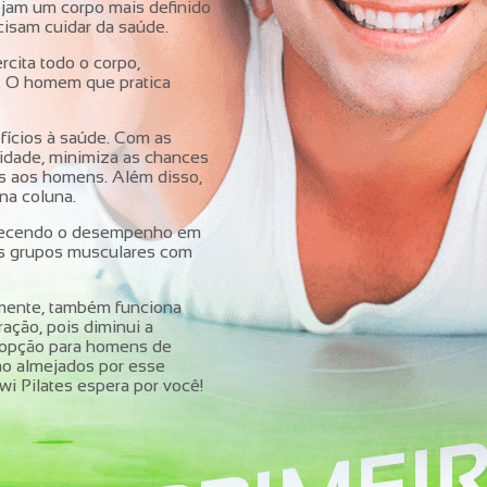
jam um corpo mais definido
cisam cuidar da saúde.
rcita todo o corpo,
o. O homem que pratica
fícios à saúde. Com as
idade, minimiza as chances
as aos homens. Além disso,
na coluna.
vorecendo o desempenho em
 os grupos musculares com
amente, também funciona
ação, pois diminui a
e opção para homens de
tão almejados por esse
wi Pilates espera por você!