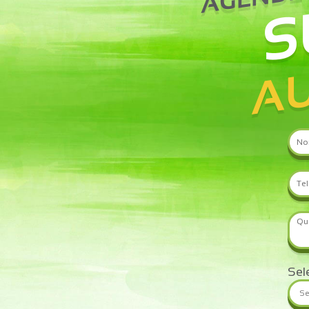
S
AU
Sel