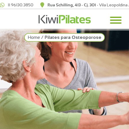
11 96130.3850
Rua Schilling, 413 - Cj. 301
- Vila Leopoldina
Home
/
Pilates para Osteoporose